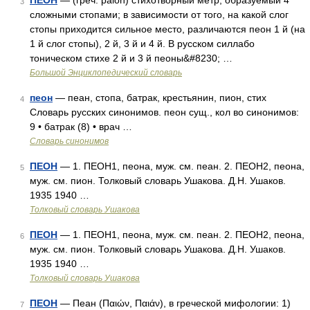
ПЕОН
— (греч. paion) стихотворный метр, образуемый 4
3
сложными стопами; в зависимости от того, на какой слог
стопы приходится сильное место, различаются пеон 1 й (на
1 й слог стопы), 2 й, 3 й и 4 й. В русском силлабо
тоническом стихе 2 й и 3 й пеоны&#8230; …
Большой Энциклопедический словарь
пеон
— пеан, стопа, батрак, крестьянин, пион, стих
4
Словарь русских синонимов. пеон сущ., кол во синонимов:
9 • батрак (8) • врач …
Словарь синонимов
ПЕОН
— 1. ПЕОН1, пеона, муж. см. пеан. 2. ПЕОН2, пеона,
5
муж. см. пион. Толковый словарь Ушакова. Д.Н. Ушаков.
1935 1940 …
Толковый словарь Ушакова
ПЕОН
— 1. ПЕОН1, пеона, муж. см. пеан. 2. ПЕОН2, пеона,
6
муж. см. пион. Толковый словарь Ушакова. Д.Н. Ушаков.
1935 1940 …
Толковый словарь Ушакова
ПЕОН
— Пеан (Παιών, Παιάν), в греческой мифологии: 1)
7