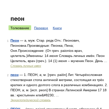
пеон
Толкование
Перевод
Книги
Пеон
— а, муж. Стар. редк.Отч.: Пеонович,
1
Пеоновна.Производные: Пеонка; Пена;
Оня.Происхождение: (От греч. paionios врач,
целитель.)Именины: 14 июня Словарь личных имён. Пеон
Целитель, врач (греч.). 14 (1) июня – мученик Пеон. День …
Словарь личных имен
пеон
— 1. ПЕОН, а; м. [греч. paiōn] Лит. Четырёхсложная
2
стихотворная стопа античной метрики, состоящая из трёх
кратких и одного долгого слога в различных комбинациях. 2.
ПЕОН, а; м. [исп. peon] В странах Латинской Америки 17 18
вв.: крестьянин или&#8230; …
Энциклопедический словарь