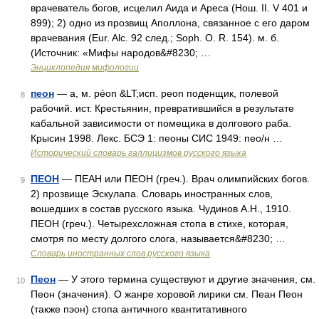
врачеватель богов, исцелил Аида и Ареса (Нош. II. V 401 и
899); 2) одно из прозвищ Аполлона, связанное с его даром
врачевания (Eur. Alс. 92 след.; Soph. О. R. 154). м. б.
(Источник: «Мифы народов&#8230; …
Энциклопедия мифологии
пеон
— а, м. péon &LT;исп. peon поденщик, полевой
8
рабочий. ист. Крестьянин, превратившийся в результате
кабальной зависимости от помещика в долгового раба.
Крысин 1998. Лекс. БСЭ 1: пеоны СИС 1949: пео/н …
Исторический словарь галлицизмов русского языка
ПЕОН
— ПЕАН или ПЕОН (греч.). Врач олимпийских богов.
9
2) прозвище Эскулапа. Словарь иностранных слов,
вошедших в состав русского языка. Чудинов А.Н., 1910.
ПЕОН (греч.). Четырехсложная стопа в стихе, которая,
смотря по месту долгого слога, называется&#8230; …
Словарь иностранных слов русского языка
Пеон
— У этого термина существуют и другие значения, см.
10
Пеон (значения). О жанре хоровой лирики см. Пеан Пеон
(также пэон) стопа античного квантитативного