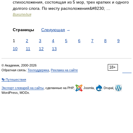
стихосложения, состоящая из 5 мор, трех кратких и одного
долгого слога. По месту расположения&#8230; …
Википедия
Страницы
Следующая
→
1
2
3
4
5
6
7
8
9
10
11
12
13
© Академик, 2000-2026
18+
Обратная связь:
Техподдержка
,
Реклама на сайте
👣 Путешествия
Экспорт словарей на сайты
, сделанные на PHP,
Joomla,
Drupal,
WordPress, MODx.